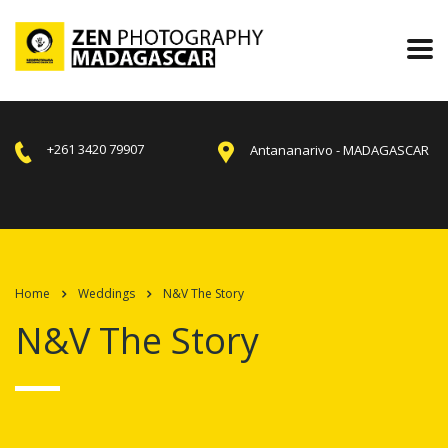
+261 3420 79907
Antananarivo - MADAGASCAR
Home
Weddings
N&V The Story
N&V The Story