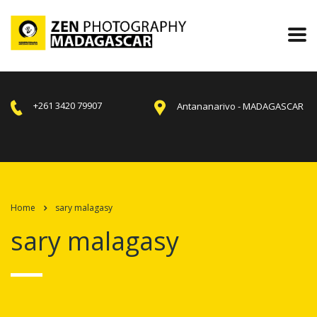
+261 3420 79907
Antananarivo - MADAGASCAR
Home
sary malagasy
sary malagasy