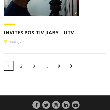
INVITES POSITIV JIABY – UTV
avril 9, 2015
1
2
3
…
9