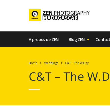
A propos de ZEN
Blog ZEN.
Contac
Home
Weddings
C&T – The W.Day
C&T – The W.