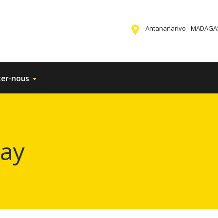
Antananarivo - MADAG
ter-nous
Day