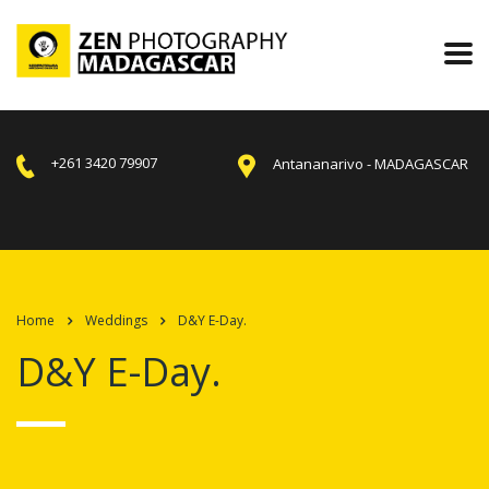
+261 3420 79907
Antananarivo - MADAGASCAR
Home
Weddings
D&Y E-Day.
D&Y E-Day.