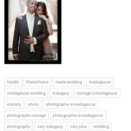
famille
fifamofoana
mada wedding
madagascar
madagascar wedding
malagasy
mariage à madagascar
mariazy
photo
photographe à madagascar
photographe mariage
photographie à madagascar
photography
sary malagasy
sary pika
wedding