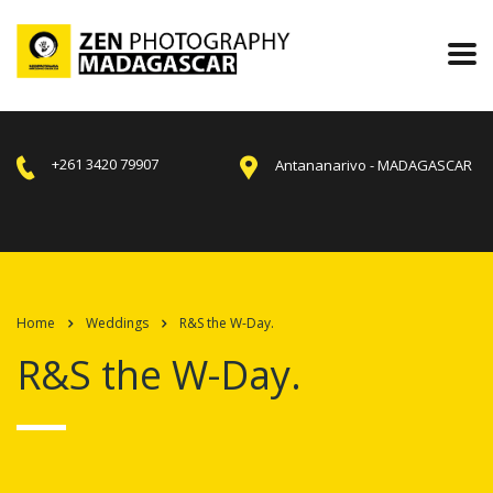
+261 3420 79907
Antananarivo - MADAGASCAR
Home
Weddings
R&S the W-Day.
R&S the W-Day.