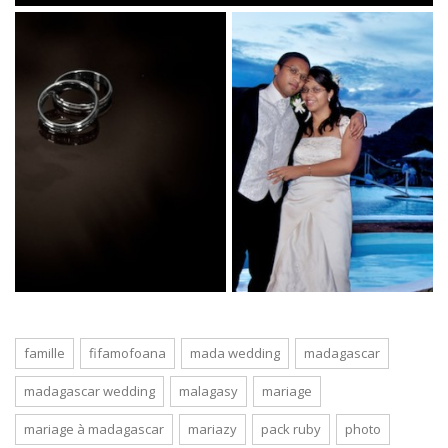
famille
fifamofoana
mada wedding
madagascar
madagascar wedding
malagasy
mariage
mariage à madagascar
mariazy
pack ruby
photo