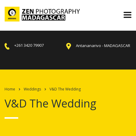
+261 3420 79907
Antananarivo - MADAGASCAR
Home
Weddings
V&D The Wedding
V&D The Wedding