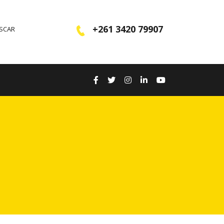
+261 3420 79907
ASCAR