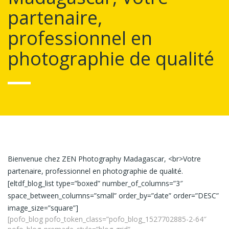
partenaire,
professionnel en
photographie de qualité
Bienvenue chez ZEN Photography Madagascar, <br>Votre
partenaire, professionnel en photographie de qualité.
[eltdf_blog_list type=”boxed” number_of_columns=”3″
space_between_columns=”small” order_by=”date” order=”DESC”
image_size=”square”]
[pofo_blog pofo_token_class=”pofo_blog_1527702885-2-64″