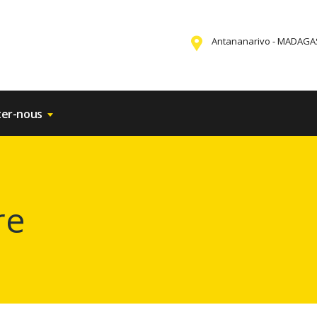
Antananarivo - MADAG
ter-nous
re